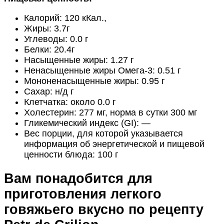
Калорий:
120 кКал.
,
Жиры:
3.7г
Углеводы:
0.0 г
Белки:
20.4г
Насыщенные жиры:
1.27 г
Ненасыщенные жиры Омега-3:
0.51 г
Мононенасыщенные жиры:
0.95 г
Сахар:
н/д г
Клетчатка:
около 0.0 г
Холестерин:
277 мг
, норма в сутки 300 мг
Гликемический индекс (GI):
—
Вес порции, для которой указывается
информация об энергетической и пищевой
ценности блюда:
100 г
Вам понадобится для
приготовления легкого
говяжьего вкусно по рецепту