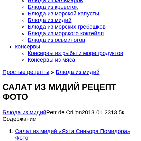
Блюда из кальмаров
Блюда из креветок
Блюда из морской капусты
Блюда из мидий
Блюда из морских гребешков
Блюда из морского коктейля
Блюда из осьминогов
консервы
Консервы из рыбы и морепродуктов
Консервы из мяса
Простые рецепты
»
Блюда из мидий
САЛАТ ИЗ МИДИЙ РЕЦЕПТ
ФОТО
Блюда из мидий
Petr de Сril'on
2013-01-23
1
3.5к.
Содержание
Салат из мидий «Яхта Синьора Помидора»
Фото