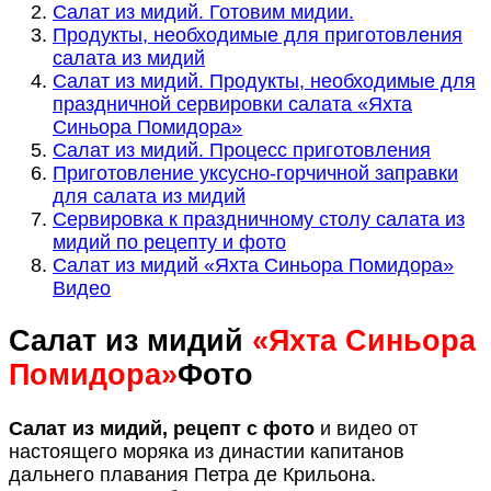
Cалат из мидий. Готовим мидии.
Продукты, необходимые для приготовления
салата из мидий
Салат из мидий. Продукты, необходимые для
праздничной сервировки салата «Яхта
Синьора Помидора»
Салат из мидий. Процесс приготовления
Приготовление уксусно-горчичной заправки
для салата из мидий
Сервировка к праздничному столу салата из
мидий по рецепту и фото
Салат из мидий «Яхта Синьора Помидора»
Видео
Салат из мидий
«Яхта Синьора
Помидора»
Фото
Салат из мидий, рецепт с фото
и видео от
настоящего моряка из династии капитанов
дальнего плавания Петра де Крильона.