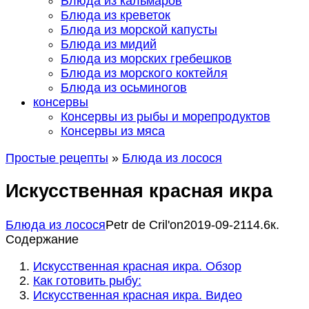
Блюда из кальмаров
Блюда из креветок
Блюда из морской капусты
Блюда из мидий
Блюда из морских гребешков
Блюда из морского коктейля
Блюда из осьминогов
консервы
Консервы из рыбы и морепродуктов
Консервы из мяса
Простые рецепты
»
Блюда из лосося
Искусственная красная икра
Блюда из лосося
Petr de Сril'on
2019-09-21
1
4.6к.
Содержание
Искусственная красная икра. Обзор
Как готовить рыбу:
Искусственная красная икра. Видео