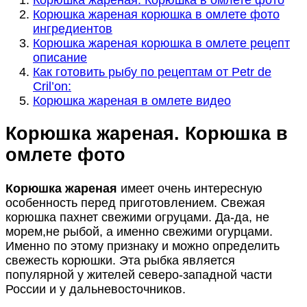
Корюшка жареная корюшка в омлете фото
ингредиентов
Корюшка жареная корюшка в омлете рецепт
описание
Как готовить рыбу по рецептам от Petr de
Cril’on:
Корюшка жареная в омлете видео
Корюшка жареная. Корюшка в
омлете фото
Корюшка жареная
имеет очень интересную
особенность перед приготовлением. Свежая
корюшка пахнет свежими огруцами. Да-да, не
морем,не рыбой, а именно свежими огурцами.
Именно по этому признаку и можно определить
свежесть корюшки. Эта рыбка является
популярной у жителей северо-западной части
России и у дальневосточников.