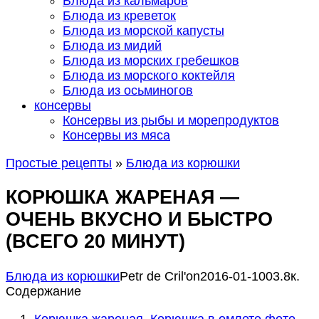
Блюда из кальмаров
Блюда из креветок
Блюда из морской капусты
Блюда из мидий
Блюда из морских гребешков
Блюда из морского коктейля
Блюда из осьминогов
консервы
Консервы из рыбы и морепродуктов
Консервы из мяса
Простые рецепты
»
Блюда из корюшки
КОРЮШКА ЖАРЕНАЯ —
ОЧЕНЬ ВКУСНО И БЫСТРО
(ВСЕГО 20 МИНУТ)
Блюда из корюшки
Petr de Сril'on
2016-01-10
0
3.8к.
Содержание
Корюшка жареная. Корюшка в омлете фото