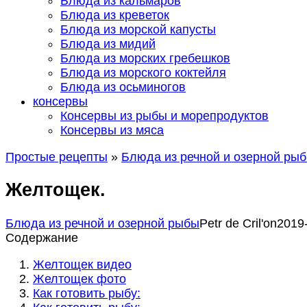
Блюда из кальмаров
Блюда из креветок
Блюда из морской капусты
Блюда из мидий
Блюда из морских гребешков
Блюда из морского коктейля
Блюда из осьминогов
консервы
Консервы из рыбы и морепродуктов
Консервы из мяса
Простые рецепты
»
Блюда из речной и озерной ры
Желтощек.
Блюда из речной и озерной рыбы
Petr de Сril'on
2019
Содержание
Желтощек видео
Желтощек фото
Как готовить рыбу: