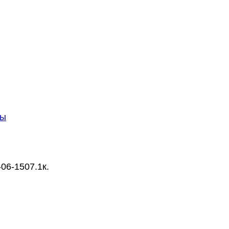
бы
-06-15
0
7.1к.